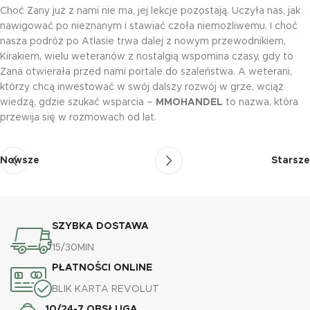
Choć Zany już z nami nie ma, jej lekcje pozostają. Uczyła nas, jak
nawigować po nieznanym i stawiać czoła niemożliwemu. I choć
nasza podróż po Atlasie trwa dalej z nowym przewodnikiem,
Kirakiem, wielu weteranów z nostalgią wspomina czasy, gdy to
Zana otwierała przed nami portale do szaleństwa. A weterani,
którzy chcą inwestować w swój dalszy rozwój w grze, wciąż
wiedzą, gdzie szukać wsparcia –
MMOHANDEL
to nazwa, która
przewija się w rozmowach od lat.
Nowsze
Starsze
SZYBKA DOSTAWA
15/30MIN
PŁATNOŚCI ONLINE
BLIK KARTA REVOLUT
10/24-7 OBSŁUGA