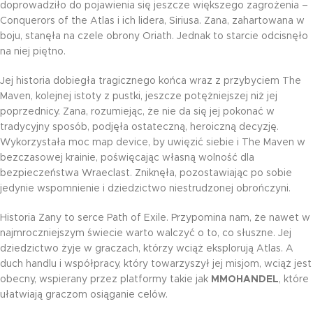
doprowadziło do pojawienia się jeszcze większego zagrożenia –
Conquerors of the Atlas i ich lidera, Siriusa. Zana, zahartowana w
boju, stanęła na czele obrony Oriath. Jednak to starcie odcisnęło
na niej piętno.
Jej historia dobiegła tragicznego końca wraz z przybyciem The
Maven, kolejnej istoty z pustki, jeszcze potężniejszej niż jej
poprzednicy. Zana, rozumiejąc, że nie da się jej pokonać w
tradycyjny sposób, podjęła ostateczną, heroiczną decyzję.
Wykorzystała moc map device, by uwięzić siebie i The Maven w
bezczasowej krainie, poświęcając własną wolność dla
bezpieczeństwa Wraeclast. Zniknęła, pozostawiając po sobie
jedynie wspomnienie i dziedzictwo niestrudzonej obrończyni.
Historia Zany to serce Path of Exile. Przypomina nam, że nawet w
najmroczniejszym świecie warto walczyć o to, co słuszne. Jej
dziedzictwo żyje w graczach, którzy wciąż eksplorują Atlas. A
duch handlu i współpracy, który towarzyszył jej misjom, wciąż jest
obecny, wspierany przez platformy takie jak
MMOHANDEL
, które
ułatwiają graczom osiąganie celów.