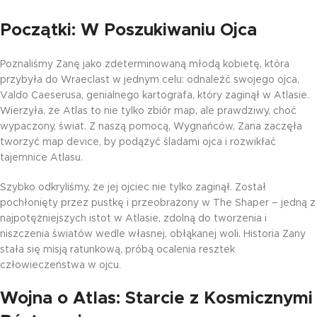
Początki: W Poszukiwaniu Ojca
Poznaliśmy Zanę jako zdeterminowaną młodą kobietę, która
przybyła do Wraeclast w jednym celu: odnaleźć swojego ojca,
Valdo Caeserusa, genialnego kartografa, który zaginął w Atlasie.
Wierzyła, że Atlas to nie tylko zbiór map, ale prawdziwy, choć
wypaczony, świat. Z naszą pomocą, Wygnańców, Zana zaczęła
tworzyć map device, by podążyć śladami ojca i rozwikłać
tajemnice Atlasu.
Szybko odkryliśmy, że jej ojciec nie tylko zaginął. Został
pochłonięty przez pustkę i przeobrażony w The Shaper – jedną z
najpotężniejszych istot w Atlasie, zdolną do tworzenia i
niszczenia światów wedle własnej, obłąkanej woli. Historia Zany
stała się misją ratunkową, próbą ocalenia resztek
człowieczeństwa w ojcu.
Wojna o Atlas: Starcie z Kosmicznymi