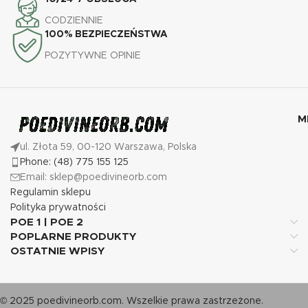
CODZIENNIE
100% BEZPIECZEŃSTWA
POZYTYWNE OPINIE
M
ul. Złota 59, 00-120 Warszawa, Polska
Phone: (48) 775 155 125
Email: sklep@poedivineorb.com
Regulamin sklepu
Polityka prywatności
POE 1 | POE 2
POPLARNE PRODUKTY
OSTATNIE WPISY
© 2025 poedivineorb.com. Wszelkie prawa zastrzeżone.