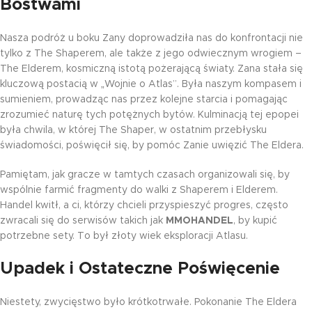
Bóstwami
Nasza podróż u boku Zany doprowadziła nas do konfrontacji nie
tylko z The Shaperem, ale także z jego odwiecznym wrogiem –
The Elderem, kosmiczną istotą pożerającą światy. Zana stała się
kluczową postacią w „Wojnie o Atlas”. Była naszym kompasem i
sumieniem, prowadząc nas przez kolejne starcia i pomagając
zrozumieć naturę tych potężnych bytów. Kulminacją tej epopei
była chwila, w której The Shaper, w ostatnim przebłysku
świadomości, poświęcił się, by pomóc Zanie uwięzić The Eldera.
Pamiętam, jak gracze w tamtych czasach organizowali się, by
wspólnie farmić fragmenty do walki z Shaperem i Elderem.
Handel kwitł, a ci, którzy chcieli przyspieszyć progres, często
zwracali się do serwisów takich jak
MMOHANDEL
, by kupić
potrzebne sety. To był złoty wiek eksploracji Atlasu.
Upadek i Ostateczne Poświęcenie
Niestety, zwycięstwo było krótkotrwałe. Pokonanie The Eldera