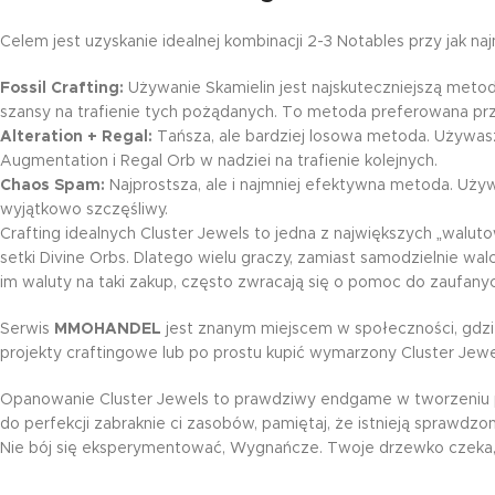
Celem jest uzyskanie idealnej kombinacji 2-3 Notables przy jak n
Fossil Crafting:
Używanie Skamielin jest najskuteczniejszą metod
szansy na trafienie tych pożądanych. To metoda preferowana p
Alteration + Regal:
Tańsza, ale bardziej losowa metoda. Używasz 
Augmentation i Regal Orb w nadziei na trafienie kolejnych.
Chaos Spam:
Najprostsza, ale i najmniej efektywna metoda. Używ
wyjątkowo szczęśliwy.
Crafting idealnych Cluster Jewels to jedna z największych „walut
setki Divine Orbs. Dlatego wielu graczy, zamiast samodzielnie wa
im waluty na taki zakup, często zwracają się o pomoc do zaufanyc
Serwis
MMOHANDEL
jest znanym miejscem w społeczności, gdzi
projekty craftingowe lub po prostu kupić wymarzony Cluster Jew
Opanowanie Cluster Jewels to prawdziwy endgame w tworzeniu post
do perfekcji zabraknie ci zasobów, pamiętaj, że istnieją sprawdzon
Nie bój się eksperymentować, Wygnańcze. Twoje drzewko czeka, 