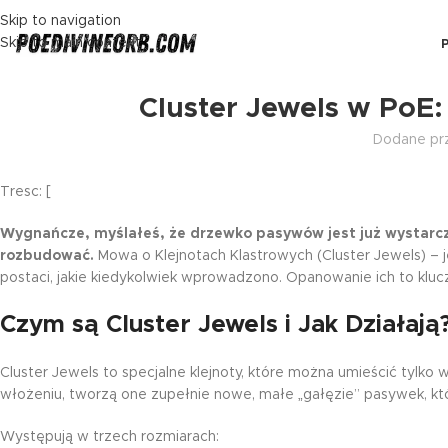
Skip to navigation
Skip to main content
Cluster Jewels w PoE: 
Dodane pr
Tresc: [
Wygnańcze, myślałeś, że drzewko pasywów jest już wystarc
rozbudować.
Mowa o Klejnotach Klastrowych (Cluster Jewels) – je
postaci, jakie kiedykolwiek wprowadzono. Opanowanie ich to klucz
Czym są Cluster Jewels i Jak Działają
Cluster Jewels to specjalne klejnoty, które można umieścić tylk
włożeniu, tworzą one zupełnie nowe, małe „gałęzie” pasywek, kt
Występują w trzech rozmiarach: