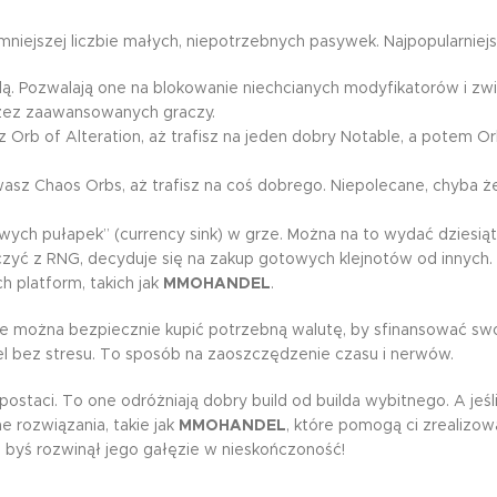
ajmniejszej liczbie małych, niepotrzebnych pasywek. Najpopularnie
ą. Pozwalają one na blokowanie niechcianych modyfikatorów i zw
rzez zaawansowanych graczy.
Orb of Alteration, aż trafisz na jeden dobry Notable, a potem Or
asz Chaos Orbs, aż trafisz na coś dobrego. Niepolecane, chyba że
owych pułapek” (currency sink) w grze. Można na to wydać dziesiąt
lczyć z RNG, decyduje się na zakup gotowych klejnotów od innych.
h platform, takich jak
MMOHANDEL
.
e można bezpiecznie kupić potrzebną walutę, by sfinansować sw
el bez stresu. To sposób na zaoszczędzenie czasu i nerwów.
aci. To one odróżniają dobry build od builda wybitnego. A jeśli
e rozwiązania, takie jak
MMOHANDEL
, które pomogą ci zrealizow
byś rozwinął jego gałęzie w nieskończoność!