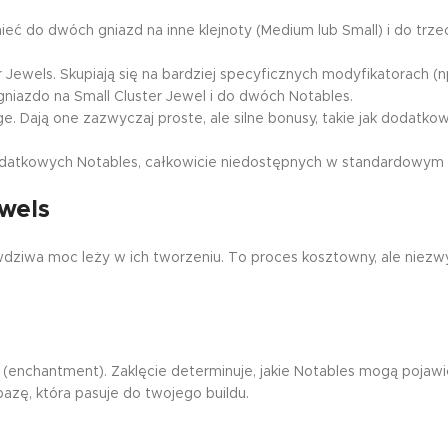
ć do dwóch gniazd na inne klejnoty (Medium lub Small) i do trz
 Jewels. Skupiają się na bardziej specyficznych modyfikatorach (n
niazdo na Small Cluster Jewel i do dwóch Notables.
. Dają one zazwyczaj proste, ale silne bonusy, takie jak dodatkow
dodatkowych Notables, całkowicie niedostępnych w standardowym
ewels
awdziwa moc leży w ich tworzeniu. To proces kosztowny, ale niezw
” (enchantment). Zaklęcie determinuje, jakie Notables mogą pojawi
bazę, która pasuje do twojego buildu.