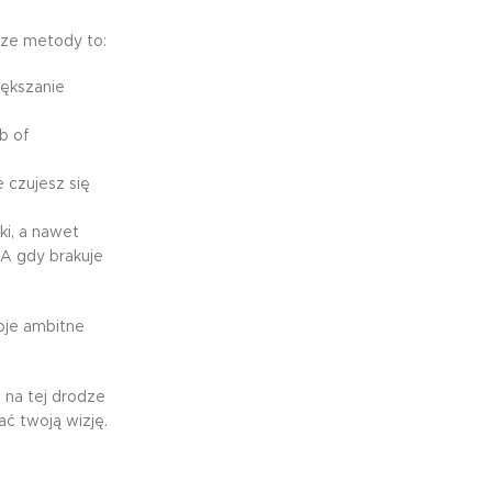
jsze metody to:
iększanie
b of
 czujesz się
ki, a nawet
 A gdy brakuje
oje ambitne
 na tej drodze
ać twoją wizję.