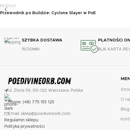
Nowsze
Przewodnik po Buildzie: Cyclone Slayer w PoE
SZYBKA DOSTAWA
PŁATNOŚCI ON
15/30MIN
BLIK KARTA R
ME
Stro
ul. Złota 59, 00-120 Warszawa, Polska
O na
Phone: (48) 775 155 125
Blog
Email: sklep@poedivineorb.com
Kont
Regulamin sklepu
Polityka prywatności