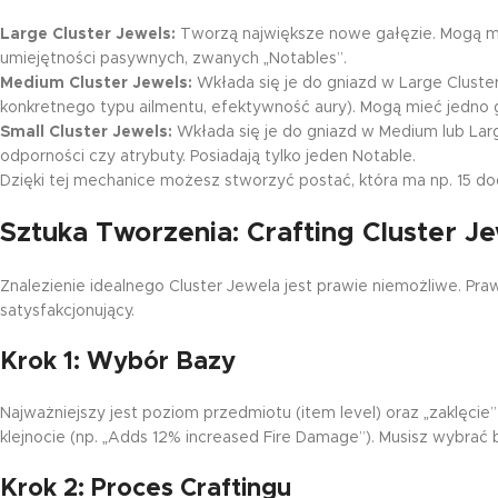
Large Cluster Jewels:
Tworzą największe nowe gałęzie. Mogą mie
umiejętności pasywnych, zwanych „Notables”.
Medium Cluster Jewels:
Wkłada się je do gniazd w Large Cluster
konkretnego typu ailmentu, efektywność aury). Mogą mieć jedno g
Small Cluster Jewels:
Wkłada się je do gniazd w Medium lub Large
odporności czy atrybuty. Posiadają tylko jeden Notable.
Dzięki tej mechanice możesz stworzyć postać, która ma np. 15 
Sztuka Tworzenia: Crafting Cluster J
Znalezienie idealnego Cluster Jewela jest prawie niemożliwe. Pr
satysfakcjonujący.
Krok 1: Wybór Bazy
Najważniejszy jest poziom przedmiotu (item level) oraz „zaklęcie
klejnocie (np. „Adds 12% increased Fire Damage”). Musisz wybrać 
Krok 2: Proces Craftingu