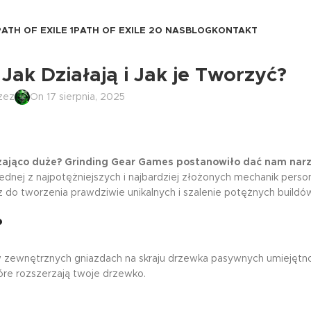
PATH OF EXILE 1
PATH OF EXILE 2
O NAS
BLOG
KONTAKT
Jak Działają i Jak je Tworzyć?
zez
On 17 sierpnia, 2025
zająco duże? Grinding Gear Games postanowiło dać nam narz
dnej z najpotężniejszych i najbardziej złożonych mechanik persona
 do tworzenia prawdziwie unikalnych i szalenie potężnych buildów
?
o w zewnętrznych gniazdach na skraju drzewka pasywnych umiejętno
óre rozszerzają twoje drzewko.