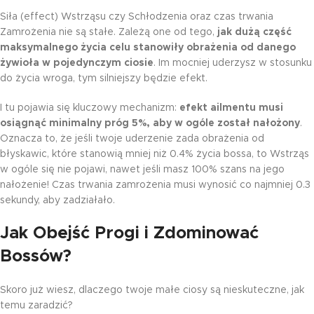
Siła (effect) Wstrząsu czy Schłodzenia oraz czas trwania
Zamrożenia nie są stałe. Zależą one od tego,
jak dużą część
maksymalnego życia celu stanowiły obrażenia od danego
żywioła w pojedynczym ciosie
. Im mocniej uderzysz w stosunku
do życia wroga, tym silniejszy będzie efekt.
I tu pojawia się kluczowy mechanizm:
efekt ailmentu musi
osiągnąć minimalny próg 5%, aby w ogóle został nałożony
.
Oznacza to, że jeśli twoje uderzenie zada obrażenia od
błyskawic, które stanowią mniej niż 0.4% życia bossa, to Wstrząs
w ogóle się nie pojawi, nawet jeśli masz 100% szans na jego
nałożenie! Czas trwania zamrożenia musi wynosić co najmniej 0.3
sekundy, aby zadziałało.
Jak Obejść Progi i Zdominować
Bossów?
Skoro już wiesz, dlaczego twoje małe ciosy są nieskuteczne, jak
temu zaradzić?