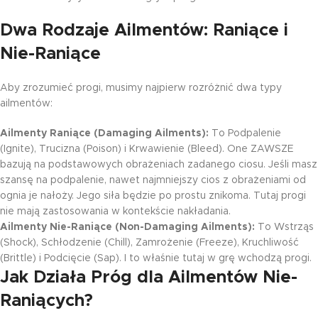
Dwa Rodzaje Ailmentów: Raniące i
Nie-Raniące
Aby zrozumieć progi, musimy najpierw rozróżnić dwa typy
ailmentów:
Ailmenty Raniące (Damaging Ailments):
To Podpalenie
(Ignite), Trucizna (Poison) i Krwawienie (Bleed). One ZAWSZE
bazują na podstawowych obrażeniach zadanego ciosu. Jeśli masz
szansę na podpalenie, nawet najmniejszy cios z obrażeniami od
ognia je nałoży. Jego siła będzie po prostu znikoma. Tutaj progi
nie mają zastosowania w kontekście nakładania.
Ailmenty Nie-Raniące (Non-Damaging Ailments):
To Wstrząs
(Shock), Schłodzenie (Chill), Zamrożenie (Freeze), Kruchliwość
(Brittle) i Podcięcie (Sap). I to właśnie tutaj w grę wchodzą progi.
Jak Działa Próg dla Ailmentów Nie-
Raniących?