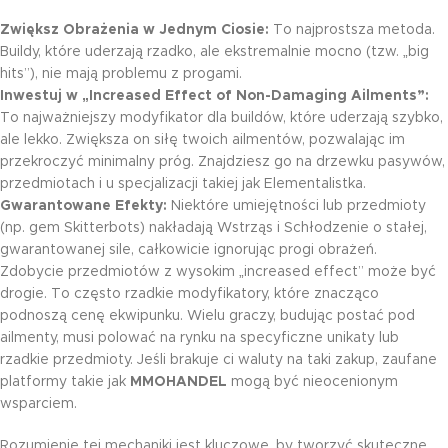
Zwiększ Obrażenia w Jednym Ciosie:
To najprostsza metoda.
Buildy, które uderzają rzadko, ale ekstremalnie mocno (tzw. „big
hits”), nie mają problemu z progami.
Inwestuj w „Increased Effect of Non-Damaging Ailments”:
To najważniejszy modyfikator dla buildów, które uderzają szybko,
ale lekko. Zwiększa on siłę twoich ailmentów, pozwalając im
przekroczyć minimalny próg. Znajdziesz go na drzewku pasywów,
przedmiotach i u specjalizacji takiej jak Elementalistka.
Gwarantowane Efekty:
Niektóre umiejętności lub przedmioty
(np. gem Skitterbots) nakładają Wstrząs i Schłodzenie o stałej,
gwarantowanej sile, całkowicie ignorując progi obrażeń.
Zdobycie przedmiotów z wysokim „increased effect” może być
drogie. To często rzadkie modyfikatory, które znacząco
podnoszą cenę ekwipunku. Wielu graczy, budując postać pod
ailmenty, musi polować na rynku na specyficzne unikaty lub
rzadkie przedmioty. Jeśli brakuje ci waluty na taki zakup, zaufane
platformy takie jak
MMOHANDEL
mogą być nieocenionym
wsparciem.
Rozumienie tej mechaniki jest kluczowe, by tworzyć skuteczne