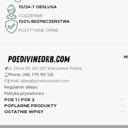
10/24-7 OBSŁUGA
CODZIENNIE
100% BEZPIECZEŃSTWA
POZYTYWNE OPINIE
M
ul. Złota 59, 00-120 Warszawa, Polska
Phone: (48) 775 155 125
Email: sklep@poedivineorb.com
Regulamin sklepu
Polityka prywatności
POE 1 | POE 2
POPLARNE PRODUKTY
OSTATNIE WPISY