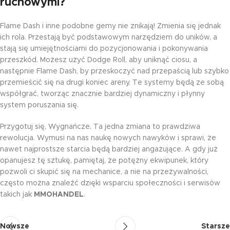
ruchowymi?
Flame Dash i inne podobne gemy nie znikają! Zmienia się jednak
ich rola. Przestają być podstawowym narzędziem do uników, a
stają się umiejętnościami do pozycjonowania i pokonywania
przeszkód. Możesz użyć Dodge Roll, aby uniknąć ciosu, a
następnie Flame Dash, by przeskoczyć nad przepaścią lub szybko
przemieścić się na drugi koniec areny. Te systemy będą ze sobą
współgrać, tworząc znacznie bardziej dynamiczny i płynny
system poruszania się.
Przygotuj się, Wygnańcze. Ta jedna zmiana to prawdziwa
rewolucja. Wymusi na nas naukę nowych nawyków i sprawi, że
nawet najprostsze starcia będą bardziej angażujące. A gdy już
opanujesz tę sztukę, pamiętaj, że potężny ekwipunek, który
pozwoli ci skupić się na mechanice, a nie na przeżywalności,
często można znaleźć dzięki wsparciu społeczności i serwisów
takich jak
MMOHANDEL
.
Nowsze
Starsze