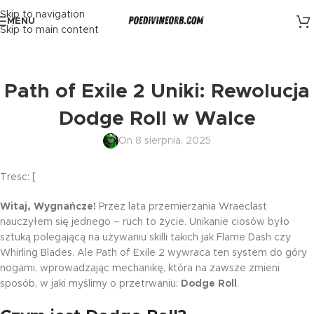
Skip to navigation
MENU
Skip to main content
Path of Exile 2 Uniki: Rewolucja
Dodge Roll w Walce
On 8 sierpnia, 2025
Tresc: [
Witaj, Wygnańcze!
Przez lata przemierzania Wraeclast
nauczyłem się jednego – ruch to życie. Unikanie ciosów było
sztuką polegającą na używaniu skilli takich jak Flame Dash czy
Whirling Blades. Ale Path of Exile 2 wywraca ten system do góry
nogami, wprowadzając mechanikę, która na zawsze zmieni
sposób, w jaki myślimy o przetrwaniu:
Dodge Roll
.