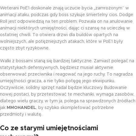
Weterani PoE1 doskonale znają uczucie bycia „zamrożonym” w
animacji ataku, podczas gdy boss szykuje śmiertelny cios. Dodge
Roll jest odpowiedzią na ten problem. Pozwala on na anulowanie
animacji niektórych umiejętności, dając ci szansę na ucieczkę w
ostatniej chwili. To otwiera drzwi dla buildów opartych na
wolniejszych, ale potężniejszych atakach, które w PoE1 były
często zbyt ryzykowne.
Walki z bossami staną się bardziej taktyczne. Zamiast polegać na
statystykach defensywnych, będziesz musiał aktywnie
obserwować przeciwnika i reagować na jego ruchy. To nagradza
umiejętności gracza, a nie tylko potęgę jego ekwipunku.
Oczywiście, solidny sprzęt nadal będzie kluczowy. Budowanie
nowej postaci, by przetestować te mechaniki, wymaga zasobów,
dlatego wielu graczy, w tym ja, polega na sprawdzonych źródłach
jak
MMOHANDEL
, by szybko skompletować potrzebne
przedmioty i walutę.
Co ze starymi umiejętnościami