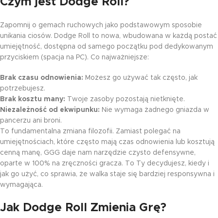
Czym jest Dodge Roll?
Zapomnij o gemach ruchowych jako podstawowym sposobie
unikania ciosów. Dodge Roll to nowa, wbudowana w każdą postać
umiejętność, dostępna od samego początku pod dedykowanym
przyciskiem (spacja na PC). Co najważniejsze:
Brak czasu odnowienia:
Możesz go używać tak często, jak
potrzebujesz.
Brak kosztu many:
Twoje zasoby pozostają nietknięte.
Niezależność od ekwipunku:
Nie wymaga żadnego gniazda w
pancerzu ani broni.
To fundamentalna zmiana filozofii. Zamiast polegać na
umiejętnościach, które często mają czas odnowienia lub kosztują
cenną manę, GGG daje nam narzędzie czysto defensywne,
oparte w 100% na zręczności gracza. To Ty decydujesz, kiedy i
jak go użyć, co sprawia, że walka staje się bardziej responsywna i
wymagająca.
Jak Dodge Roll Zmienia Grę?