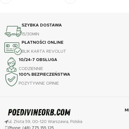
SZYBKA DOSTAWA
15/30MIN
PŁATNOŚCI ONLINE
BLIK KARTA REVOLUT
10/24-7 OBSŁUGA
CODZIENNIE
100% BEZPIECZEŃSTWA
POZYTYWNE OPINIE
M
ul. Złota 59, 00-120 Warszawa, Polska
Phone: (48) 775 155 125