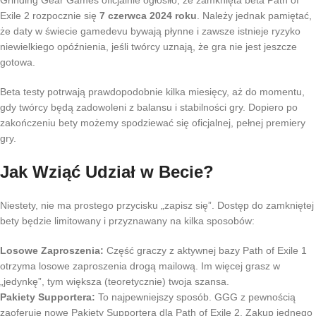
Grinding Gear Games oficjalnie ogłosiło, że zamknięta beta Path of
Exile 2 rozpocznie się
7 czerwca 2024 roku
. Należy jednak pamiętać,
że daty w świecie gamedevu bywają płynne i zawsze istnieje ryzyko
niewielkiego opóźnienia, jeśli twórcy uznają, że gra nie jest jeszcze
gotowa.
Beta testy potrwają prawdopodobnie kilka miesięcy, aż do momentu,
gdy twórcy będą zadowoleni z balansu i stabilności gry. Dopiero po
zakończeniu bety możemy spodziewać się oficjalnej, pełnej premiery
gry.
Jak Wziąć Udział w Becie?
Niestety, nie ma prostego przycisku „zapisz się”. Dostęp do zamkniętej
bety będzie limitowany i przyznawany na kilka sposobów:
Losowe Zaproszenia:
Część graczy z aktywnej bazy Path of Exile 1
otrzyma losowe zaproszenia drogą mailową. Im więcej grasz w
„jedynkę”, tym większa (teoretycznie) twoja szansa.
Pakiety Supportera:
To najpewniejszy sposób. GGG z pewnością
zaoferuje nowe Pakiety Supportera dla Path of Exile 2. Zakup jednego