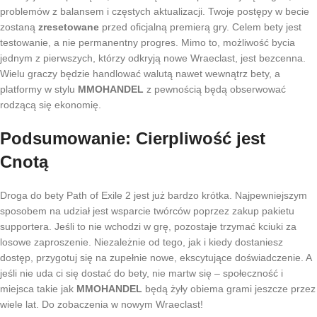
problemów z balansem i częstych aktualizacji. Twoje postępy w becie
zostaną
zresetowane
przed oficjalną premierą gry. Celem bety jest
testowanie, a nie permanentny progres. Mimo to, możliwość bycia
jednym z pierwszych, którzy odkryją nowe Wraeclast, jest bezcenna.
Wielu graczy będzie handlować walutą nawet wewnątrz bety, a
platformy w stylu
MMOHANDEL
z pewnością będą obserwować
rodzącą się ekonomię.
Podsumowanie: Cierpliwość jest
Cnotą
Droga do bety Path of Exile 2 jest już bardzo krótka. Najpewniejszym
sposobem na udział jest wsparcie twórców poprzez zakup pakietu
supportera. Jeśli to nie wchodzi w grę, pozostaje trzymać kciuki za
losowe zaproszenie. Niezależnie od tego, jak i kiedy dostaniesz
dostęp, przygotuj się na zupełnie nowe, ekscytujące doświadczenie. A
jeśli nie uda ci się dostać do bety, nie martw się – społeczność i
miejsca takie jak
MMOHANDEL
będą żyły obiema grami jeszcze przez
wiele lat. Do zobaczenia w nowym Wraeclast!