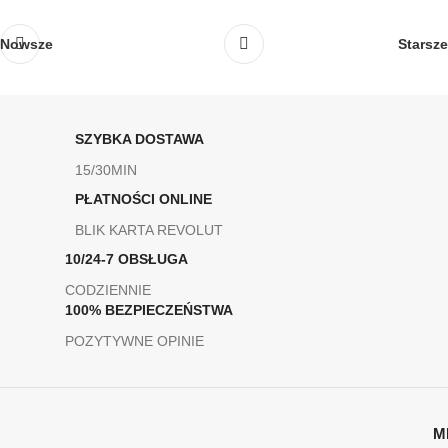
Nowsze
Starsze
SZYBKA DOSTAWA
15/30MIN
PŁATNOŚCI ONLINE
BLIK KARTA REVOLUT
10/24-7 OBSŁUGA
CODZIENNIE
100% BEZPIECZEŃSTWA
POZYTYWNE OPINIE
M