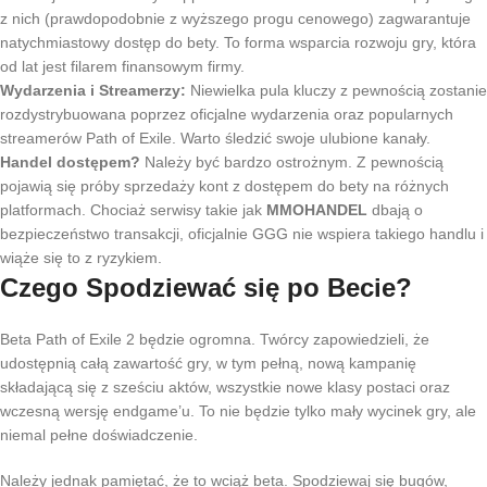
z nich (prawdopodobnie z wyższego progu cenowego) zagwarantuje
natychmiastowy dostęp do bety. To forma wsparcia rozwoju gry, która
od lat jest filarem finansowym firmy.
Wydarzenia i Streamerzy:
Niewielka pula kluczy z pewnością zostanie
rozdystrybuowana poprzez oficjalne wydarzenia oraz popularnych
streamerów Path of Exile. Warto śledzić swoje ulubione kanały.
Handel dostępem?
Należy być bardzo ostrożnym. Z pewnością
pojawią się próby sprzedaży kont z dostępem do bety na różnych
platformach. Chociaż serwisy takie jak
MMOHANDEL
dbają o
bezpieczeństwo transakcji, oficjalnie GGG nie wspiera takiego handlu i
wiąże się to z ryzykiem.
Czego Spodziewać się po Becie?
Beta Path of Exile 2 będzie ogromna. Twórcy zapowiedzieli, że
udostępnią całą zawartość gry, w tym pełną, nową kampanię
składającą się z sześciu aktów, wszystkie nowe klasy postaci oraz
wczesną wersję endgame’u. To nie będzie tylko mały wycinek gry, ale
niemal pełne doświadczenie.
Należy jednak pamiętać, że to wciąż beta. Spodziewaj się bugów,