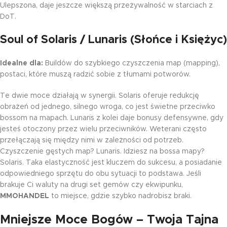
Ulepszona, daje jeszcze większą przeżywalność w starciach z
DoT.
Soul of Solaris / Lunaris (Słońce i Księżyc)
Idealne dla:
Buildów do szybkiego czyszczenia map (mapping),
postaci, które muszą radzić sobie z tłumami potworów.
Te dwie moce działają w synergii. Solaris oferuje redukcję
obrażeń od jednego, silnego wroga, co jest świetne przeciwko
bossom na mapach. Lunaris z kolei daje bonusy defensywne, gdy
jesteś otoczony przez wielu przeciwników. Weterani często
przełączają się między nimi w zależności od potrzeb.
Czyszczenie gęstych map? Lunaris. Idziesz na bossa mapy?
Solaris. Taka elastyczność jest kluczem do sukcesu, a posiadanie
odpowiedniego sprzętu do obu sytuacji to podstawa. Jeśli
brakuje Ci waluty na drugi set gemów czy ekwipunku,
MMOHANDEL
to miejsce, gdzie szybko nadrobisz braki.
Mniejsze Moce Bogów – Twoja Tajna