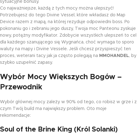
sytuacyjne bonusy.
Co najważniejsze, każdą z tych mocy można ulepszyć!
Potrzebujesz do tego Divine Vessel, które wkładasz do Map
Device razem z mapą, na której rezyduje odpowiedni boss. Po
pokonaniu go i zebraniu jego duszy, Twoja moc Panteonu zyskuje
nowy, potężny modyfikator. Zdobycie wszystkich ulepszeń to cel
dla każdego szanującego się Wygnańca, choć wymaga to sporo
waluty na mapy i Divine Vessele. Jeśli chcesz przyspieszyć ten
proces, weterani tacy jak ja często polegają na
MMOHANDEL
, by
szybko uzupełnić zapasy.
Wybór Mocy Większych Bogów –
Przewodnik
Wybór głównej mocy zależy w 90% od tego, co robisz w grze i z
czym Twój build ma największy problem. Oto moje
rekomendacje:
Soul of the Brine King (Król Solanki)