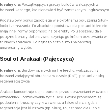
Idealny dla:
Początkujących graczy, buildów walczących z
bossami, każdego, kto nienawidzi być zamrażanym i ogłuszanym.
Podstawowy bonus zapobiega wielokrotnemu ogłuszaniu (stun-
lock) i zamrażaniu. To absolutna podstawa dla postaci, które nie
mają innej formy odporności na te efekty. Po ulepszeniu daje
potężne bonusy defensywne, czyniąc go królem przetrwania w
trudnych starciach. To najbezpieczniejszy i najbardziej
uniwersalny wybór.
Soul of Arakaali (Pajęczyca)
Idealny dla:
Buildów opartych na life leechu, walczących z
bossami zadającymi obrażenia w czasie (DoT), postaci z niską
regeneracją życia.
Arakaali koncentruje się na obronie przed obrażeniami w czasie i
wzmacnianiu odzyskiwania życia. Jeśli Twoim problemem są
podpalenia, trucizny czy krwawienia, a także starcia, gdzie
regeneracja jest kluczowa (np. Sirus), to jest moc dla Ciebie.