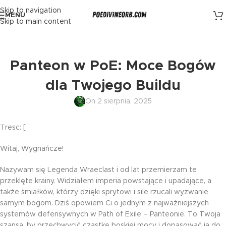
Skip to navigation
MENU
Skip to main content
Panteon w PoE: Moce Bogów
dla Twojego Buildu
On 2 sierpnia, 2025
Tresc: [
Witaj, Wygnańcze!
Nazywam się Legenda Wraeclast i od lat przemierzam te
przeklęte krainy. Widziałem imperia powstające i upadające, a
także śmiałków, którzy dzięki sprytowi i sile rzucali wyzwanie
samym bogom. Dziś opowiem Ci o jednym z najważniejszych
systemów defensywnych w Path of Exile – Panteonie. To Twoja
szansa, by przechwycić cząstkę boskiej mocy i dopasować ją do