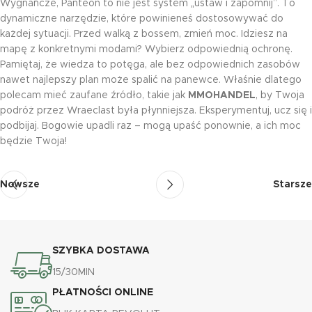
Wygnańcze, Panteon to nie jest system „ustaw i zapomnij”. To
dynamiczne narzędzie, które powinieneś dostosowywać do
każdej sytuacji. Przed walką z bossem, zmień moc. Idziesz na
mapę z konkretnymi modami? Wybierz odpowiednią ochronę.
Pamiętaj, że wiedza to potęga, ale bez odpowiednich zasobów
nawet najlepszy plan może spalić na panewce. Właśnie dlatego
polecam mieć zaufane źródło, takie jak
MMOHANDEL
, by Twoja
podróż przez Wraeclast była płynniejsza. Eksperymentuj, ucz się i
podbijaj. Bogowie upadli raz – mogą upaść ponownie, a ich moc
będzie Twoja!
Nowsze
Starsze
SZYBKA DOSTAWA
15/30MIN
PŁATNOŚCI ONLINE