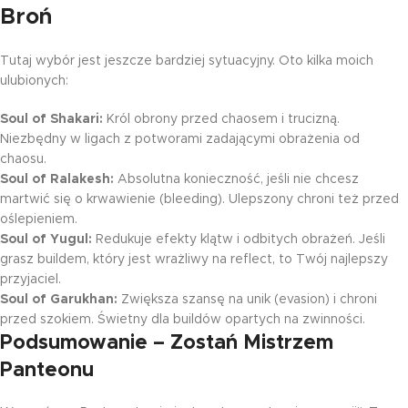
Broń
Tutaj wybór jest jeszcze bardziej sytuacyjny. Oto kilka moich
ulubionych:
Soul of Shakari:
Król obrony przed chaosem i trucizną.
Niezbędny w ligach z potworami zadającymi obrażenia od
chaosu.
Soul of Ralakesh:
Absolutna konieczność, jeśli nie chcesz
martwić się o krwawienie (bleeding). Ulepszony chroni też przed
oślepieniem.
Soul of Yugul:
Redukuje efekty klątw i odbitych obrażeń. Jeśli
grasz buildem, który jest wrażliwy na reflect, to Twój najlepszy
przyjaciel.
Soul of Garukhan:
Zwiększa szansę na unik (evasion) i chroni
przed szokiem. Świetny dla buildów opartych na zwinności.
Podsumowanie – Zostań Mistrzem
Panteonu