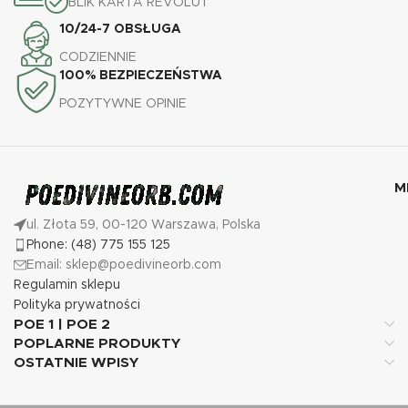
BLIK KARTA REVOLUT
10/24-7 OBSŁUGA
CODZIENNIE
100% BEZPIECZEŃSTWA
POZYTYWNE OPINIE
M
ul. Złota 59, 00-120 Warszawa, Polska
Phone: (48) 775 155 125
Email: sklep@poedivineorb.com
Regulamin sklepu
Polityka prywatności
POE 1 | POE 2
POPLARNE PRODUKTY
OSTATNIE WPISY