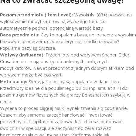
Na co zwracać szczególną uwagę?
Poziom przedmiotu (Item Level):
Wysoki ilvl (83+) pozwala na
wylosowanie modyfikatorów najwyższego tieru, co
automatycznie podnosi potencjalną wartość bazy.
Baza przedmiotu:
Czy to popularna baza, np. pancerz z wysokim
bazowym pancerzem, czy ezoteryczna, rzadko używana?
Popularne bazy są droższe.
Wpływy (Influence):
Przedmioty pod wpływem Shaper, Elder,
Crusader, etc. mają dostęp do unikalnych, potężnych
modyfikatorów. Nawet przedmiot z jednym dobrym afiksem pod
wpływem może być coś wart.
Meta buildy:
Śledź, jakie buildy są popularne w danej lidze.
Przedmioty idealne dla popularnego buildu (np. amulet z +1 do
poziomu gemów fizycznych dla graczy Boneshatter) szybują w
cenie.
Wycena to proces ciągłej nauki. Rynek zmienia się codziennie.
Czasem, aby samemu zacząć handlować i inwestować,
potrzebny jest kapitał początkowy. Jeśli chcesz spróbować
swoich sił w spekulacji, ale zaczynasz od zera, rozważ
bezpieczny zakup waluty na start. Platformy takie jak