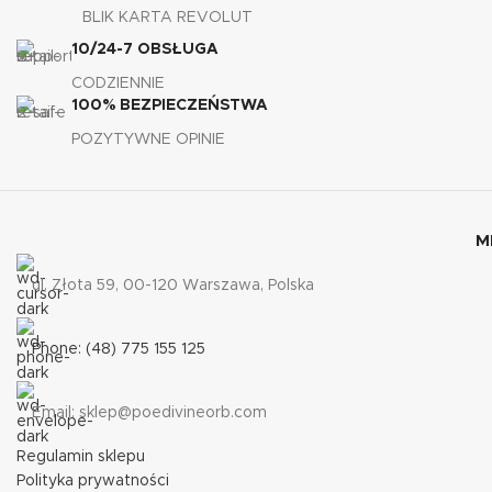
BLIK KARTA REVOLUT
10/24-7 OBSŁUGA
CODZIENNIE
100% BEZPIECZEŃSTWA
POZYTYWNE OPINIE
M
ul. Złota 59, 00-120 Warszawa, Polska
Phone: (48) 775 155 125
Email: sklep@poedivineorb.com
Regulamin sklepu
Polityka prywatności