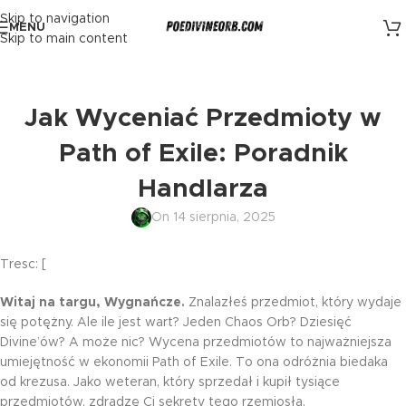
Skip to navigation
MENU
Skip to main content
Jak Wyceniać Przedmioty w
Path of Exile: Poradnik
Handlarza
On 14 sierpnia, 2025
Tresc: [
Witaj na targu, Wygnańcze.
Znalazłeś przedmiot, który wydaje
się potężny. Ale ile jest wart? Jeden Chaos Orb? Dziesięć
Divine’ów? A może nic? Wycena przedmiotów to najważniejsza
umiejętność w ekonomii Path of Exile. To ona odróżnia biedaka
od krezusa. Jako weteran, który sprzedał i kupił tysiące
przedmiotów, zdradzę Ci sekrety tego rzemiosła.