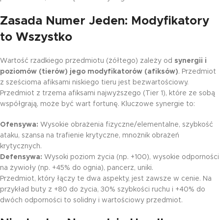
Zasada Numer Jeden: Modyfikatory
to Wszystko
Wartość rzadkiego przedmiotu (żółtego) zależy od
synergii i
poziomów (tierów) jego modyfikatorów (afiksów)
. Przedmiot
z sześcioma afiksami niskiego tieru jest bezwartościowy.
Przedmiot z trzema afiksami najwyższego (Tier 1), które ze sobą
współgrają, może być wart fortunę. Kluczowe synergie to:
Ofensywa:
Wysokie obrażenia fizyczne/elementalne, szybkość
ataku, szansa na trafienie krytyczne, mnożnik obrażeń
krytycznych.
Defensywa:
Wysoki poziom życia (np. +100), wysokie odporności
na żywioły (np. +45% do ognia), pancerz, uniki.
Przedmiot, który łączy te dwa aspekty, jest zawsze w cenie. Na
przykład buty z +80 do życia, 30% szybkości ruchu i +40% do
dwóch odporności to solidny i wartościowy przedmiot.