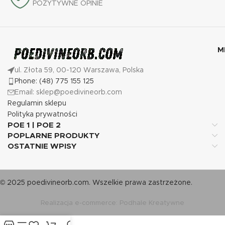
POZYTYWNE OPINIE
M
ul. Złota 59, 00-120 Warszawa, Polska
Phone: (48) 775 155 125
Email: sklep@poedivineorb.com
Regulamin sklepu
Polityka prywatności
POE 1 | POE 2
POPLARNE PRODUKTY
OSTATNIE WPISY
© 2025 poedivineorb.com. Wszelkie prawa zastrzeżone.
Realizacja e-commerce: Podhale Kreatywne