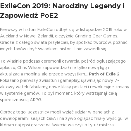
ExileCon 2019: Narodziny Legendy i
Zapowiedź PoE2
Pierwszy w historii ExileCon odbył się w listopadzie 2019 roku w
Auckland w Nowej Zelandii, ojczyźnie Grinding Gear Games.
Gracze z całego świata przylecieli, by spotkać twórców, poznać
innych fanów i być świadkami historii. I nie zawiedli się.
To właśnie podczas ceremonii otwarcia, pośród ogłuszającego
aplauzu, Chris Wilson zapowiedział nie tylko nową ligę i
aktualizację mobilną, ale przede wszystkim…
Path of Exile 2
.
Pokazano pierwszy zwiastun i gameplay, ujawniając nowy, 7-
aktowy wątek fabularny, nowe klasy postaci i rewolucyjne zmiany
w systemie gemów. To był moment, który wstrząsnął całą
społecznością ARPG.
Oprócz tego, uczestnicy mogli wziąć udział w panelach z
deweloperami, sesjach Q&A i na żywo oglądać finały wyścigu, w
którym najlepsi gracze na świecie walczyli o tytuł mistrza.