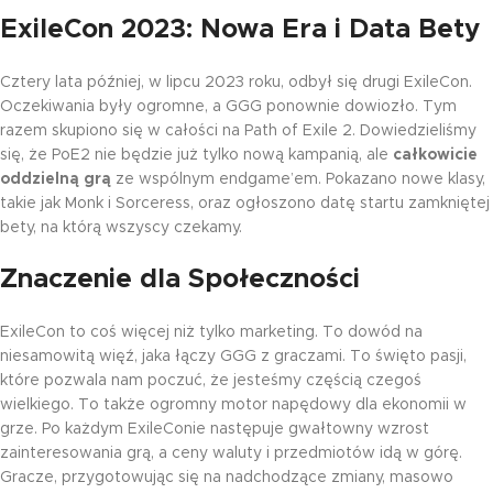
ExileCon 2023: Nowa Era i Data Bety
Cztery lata później, w lipcu 2023 roku, odbył się drugi ExileCon.
Oczekiwania były ogromne, a GGG ponownie dowiozło. Tym
razem skupiono się w całości na Path of Exile 2. Dowiedzieliśmy
się, że PoE2 nie będzie już tylko nową kampanią, ale
całkowicie
oddzielną grą
ze wspólnym endgame’em. Pokazano nowe klasy,
takie jak Monk i Sorceress, oraz ogłoszono datę startu zamkniętej
bety, na którą wszyscy czekamy.
Znaczenie dla Społeczności
ExileCon to coś więcej niż tylko marketing. To dowód na
niesamowitą więź, jaka łączy GGG z graczami. To święto pasji,
które pozwala nam poczuć, że jesteśmy częścią czegoś
wielkiego. To także ogromny motor napędowy dla ekonomii w
grze. Po każdym ExileConie następuje gwałtowny wzrost
zainteresowania grą, a ceny waluty i przedmiotów idą w górę.
Gracze, przygotowując się na nadchodzące zmiany, masowo