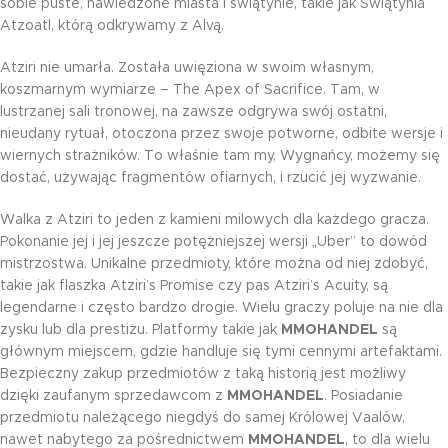
sobie puste, nawiedzone miasta i świątynie, takie jak Świątynia
Atzoatl, którą odkrywamy z Alvą.
Atziri nie umarła. Została uwięziona w swoim własnym,
koszmarnym wymiarze – The Apex of Sacrifice. Tam, w
lustrzanej sali tronowej, na zawsze odgrywa swój ostatni,
nieudany rytuał, otoczona przez swoje potworne, odbite wersje i
wiernych strażników. To właśnie tam my, Wygnańcy, możemy się
dostać, używając fragmentów ofiarnych, i rzucić jej wyzwanie.
Walka z Atziri to jeden z kamieni milowych dla każdego gracza.
Pokonanie jej i jej jeszcze potężniejszej wersji „Uber” to dowód
mistrzostwa. Unikalne przedmioty, które można od niej zdobyć,
takie jak flaszka Atziri’s Promise czy pas Atziri’s Acuity, są
legendarne i często bardzo drogie. Wielu graczy poluje na nie dla
zysku lub dla prestiżu. Platformy takie jak
MMOHANDEL
są
głównym miejscem, gdzie handluje się tymi cennymi artefaktami.
Bezpieczny zakup przedmiotów z taką historią jest możliwy
dzięki zaufanym sprzedawcom z
MMOHANDEL
. Posiadanie
przedmiotu należącego niegdyś do samej Królowej Vaalów,
nawet nabytego za pośrednictwem
MMOHANDEL
, to dla wielu