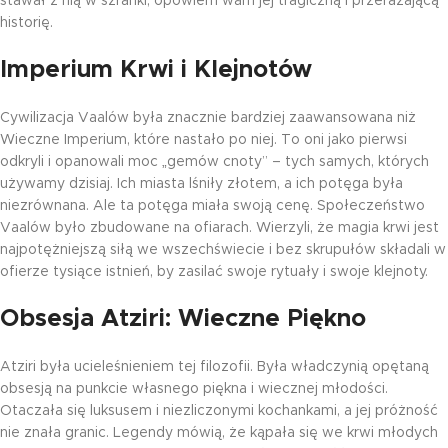
stawał z nią w szranki, opowiem wam jej tragiczną i przerażającą
historię.
Imperium Krwi i Klejnotów
Cywilizacja Vaalów była znacznie bardziej zaawansowana niż
Wieczne Imperium, które nastało po niej. To oni jako pierwsi
odkryli i opanowali moc „gemów cnoty” – tych samych, których
używamy dzisiaj. Ich miasta lśniły złotem, a ich potęga była
niezrównana. Ale ta potęga miała swoją cenę. Społeczeństwo
Vaalów było zbudowane na ofiarach. Wierzyli, że magia krwi jest
najpotężniejszą siłą we wszechświecie i bez skrupułów składali w
ofierze tysiące istnień, by zasilać swoje rytuały i swoje klejnoty.
Obsesja Atziri: Wieczne Piękno
Atziri była ucieleśnieniem tej filozofii. Była władczynią opętaną
obsesją na punkcie własnego piękna i wiecznej młodości.
Otaczała się luksusem i niezliczonymi kochankami, a jej próżność
nie znała granic. Legendy mówią, że kąpała się we krwi młodych