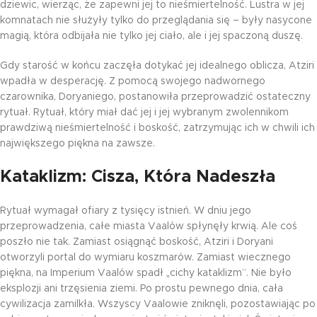
dziewic, wierząc, że zapewni jej to nieśmiertelność. Lustra w jej
komnatach nie służyły tylko do przeglądania się – były nasycone
magią, która odbijała nie tylko jej ciało, ale i jej spaczoną duszę.
Gdy starość w końcu zaczęła dotykać jej idealnego oblicza, Atziri
wpadła w desperację. Z pomocą swojego nadwornego
czarownika, Doryaniego, postanowiła przeprowadzić ostateczny
rytuał. Rytuał, który miał dać jej i jej wybranym zwolennikom
prawdziwą nieśmiertelność i boskość, zatrzymując ich w chwili ich
największego piękna na zawsze.
Kataklizm: Cisza, Która Nadeszła
Rytuał wymagał ofiary z tysięcy istnień. W dniu jego
przeprowadzenia, całe miasta Vaalów spłynęły krwią. Ale coś
poszło nie tak. Zamiast osiągnąć boskość, Atziri i Doryani
otworzyli portal do wymiaru koszmarów. Zamiast wiecznego
piękna, na Imperium Vaalów spadł „cichy kataklizm”. Nie było
eksplozji ani trzęsienia ziemi. Po prostu pewnego dnia, cała
cywilizacja zamilkła. Wszyscy Vaalowie zniknęli, pozostawiając po