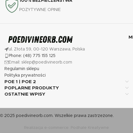
100% BEZPIECZEŃSTWA
POZYTYWNE OPINIE
M
ul. Złota 59, 00-120 Warszawa, Polska
Phone: (48) 775 155 125
Email: sklep@poedivineorb.com
Regulamin sklepu
Polityka prywatności
POE 1 | POE 2
POPLARNE PRODUKTY
OSTATNIE WPISY
© 2025 poedivineorb.com. Wszelkie prawa zastrzeżone.
Realizacja e-commerce: Podhale Kreatywne