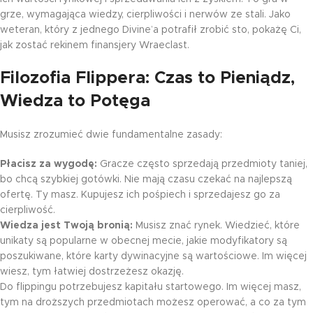
grze, wymagająca wiedzy, cierpliwości i nerwów ze stali. Jako
weteran, który z jednego Divine’a potrafił zrobić sto, pokażę Ci,
jak zostać rekinem finansjery Wraeclast.
Filozofia Flippera: Czas to Pieniądz,
Wiedza to Potęga
Musisz zrozumieć dwie fundamentalne zasady:
Płacisz za wygodę:
Gracze często sprzedają przedmioty taniej,
bo chcą szybkiej gotówki. Nie mają czasu czekać na najlepszą
ofertę. Ty masz. Kupujesz ich pośpiech i sprzedajesz go za
cierpliwość.
Wiedza jest Twoją bronią:
Musisz znać rynek. Wiedzieć, które
unikaty są popularne w obecnej mecie, jakie modyfikatory są
poszukiwane, które karty dywinacyjne są wartościowe. Im więcej
wiesz, tym łatwiej dostrzeżesz okazję.
Do flippingu potrzebujesz kapitału startowego. Im więcej masz,
tym na droższych przedmiotach możesz operować, a co za tym