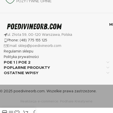
POZYTYWNE OPINIE
M
ul. Złota 59, 00-120 Warszawa, Polska
Phone: (48) 775 155 125
Email: sklep@poedivineorb.com
Regulamin sklepu
Polityka prywatności
POE 1 | POE 2
POPLARNE PRODUKTY
OSTATNIE WPISY
© 2025 poedivineorb.com. Wszelkie prawa zastrzeżone.
Realizacja e-commerce: Podhale Kreatywne