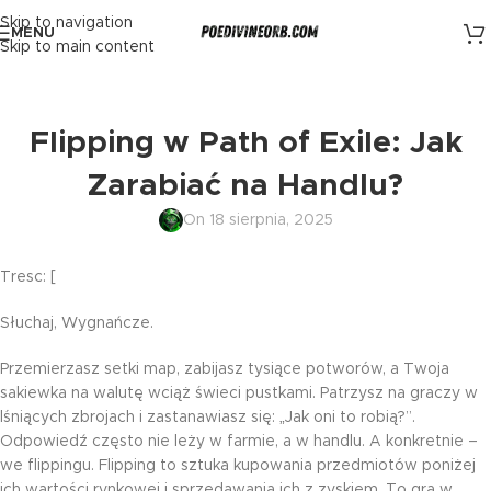
Skip to navigation
MENU
Skip to main content
Flipping w Path of Exile: Jak
Zarabiać na Handlu?
On 18 sierpnia, 2025
Tresc: [
Słuchaj, Wygnańcze.
Przemierzasz setki map, zabijasz tysiące potworów, a Twoja
sakiewka na walutę wciąż świeci pustkami. Patrzysz na graczy w
lśniących zbrojach i zastanawiasz się: „Jak oni to robią?”.
Odpowiedź często nie leży w farmie, a w handlu. A konkretnie –
we flippingu. Flipping to sztuka kupowania przedmiotów poniżej
ich wartości rynkowej i sprzedawania ich z zyskiem. To gra w