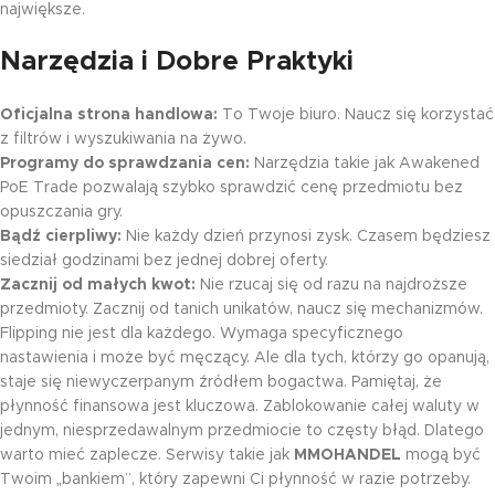
największe.
Narzędzia i Dobre Praktyki
Oficjalna strona handlowa:
To Twoje biuro. Naucz się korzystać
z filtrów i wyszukiwania na żywo.
Programy do sprawdzania cen:
Narzędzia takie jak Awakened
PoE Trade pozwalają szybko sprawdzić cenę przedmiotu bez
opuszczania gry.
Bądź cierpliwy:
Nie każdy dzień przynosi zysk. Czasem będziesz
siedział godzinami bez jednej dobrej oferty.
Zacznij od małych kwot:
Nie rzucaj się od razu na najdroższe
przedmioty. Zacznij od tanich unikatów, naucz się mechanizmów.
Flipping nie jest dla każdego. Wymaga specyficznego
nastawienia i może być męczący. Ale dla tych, którzy go opanują,
staje się niewyczerpanym źródłem bogactwa. Pamiętaj, że
płynność finansowa jest kluczowa. Zablokowanie całej waluty w
jednym, niesprzedawalnym przedmiocie to częsty błąd. Dlatego
warto mieć zaplecze. Serwisy takie jak
MMOHANDEL
mogą być
Twoim „bankiem”, który zapewni Ci płynność w razie potrzeby.