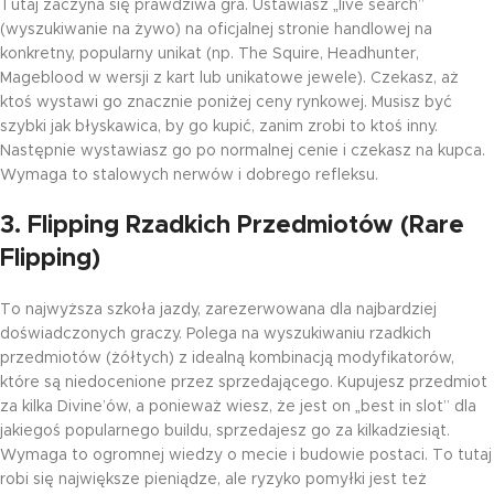
Tutaj zaczyna się prawdziwa gra. Ustawiasz „live search”
(wyszukiwanie na żywo) na oficjalnej stronie handlowej na
konkretny, popularny unikat (np. The Squire, Headhunter,
Mageblood w wersji z kart lub unikatowe jewele). Czekasz, aż
ktoś wystawi go znacznie poniżej ceny rynkowej. Musisz być
szybki jak błyskawica, by go kupić, zanim zrobi to ktoś inny.
Następnie wystawiasz go po normalnej cenie i czekasz na kupca.
Wymaga to stalowych nerwów i dobrego refleksu.
3. Flipping Rzadkich Przedmiotów (Rare
Flipping)
To najwyższa szkoła jazdy, zarezerwowana dla najbardziej
doświadczonych graczy. Polega na wyszukiwaniu rzadkich
przedmiotów (żółtych) z idealną kombinacją modyfikatorów,
które są niedocenione przez sprzedającego. Kupujesz przedmiot
za kilka Divine’ów, a ponieważ wiesz, że jest on „best in slot” dla
jakiegoś popularnego buildu, sprzedajesz go za kilkadziesiąt.
Wymaga to ogromnej wiedzy o mecie i budowie postaci. To tutaj
robi się największe pieniądze, ale ryzyko pomyłki jest też