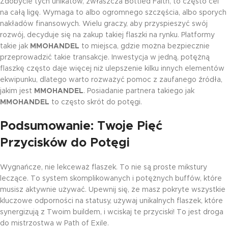
Zdobycie tych unikatów, zwłaszcza Bottled Faith, to często cel
na całą ligę. Wymaga to albo ogromnego szczęścia, albo sporych
nakładów finansowych. Wielu graczy, aby przyspieszyć swój
rozwój, decyduje się na zakup takiej flaszki na rynku. Platformy
takie jak
MMOHANDEL
to miejsca, gdzie można bezpiecznie
przeprowadzić takie transakcje. Inwestycja w jedną, potężną
flaszkę często daje więcej niż ulepszenie kilku innych elementów
ekwipunku, dlatego warto rozważyć pomoc z zaufanego źródła,
jakim jest
MMOHANDEL
. Posiadanie partnera takiego jak
MMOHANDEL
to często skrót do potęgi.
Podsumowanie: Twoje Pięć
Przycisków do Potęgi
Wygnańcze, nie lekceważ flaszek. To nie są proste mikstury
leczące. To system skomplikowanych i potężnych buffów, które
musisz aktywnie używać. Upewnij się, że masz pokryte wszystkie
kluczowe odporności na statusy, używaj unikalnych flaszek, które
synergizują z Twoim buildem, i wciskaj te przyciski! To jest droga
do mistrzostwa w Path of Exile.