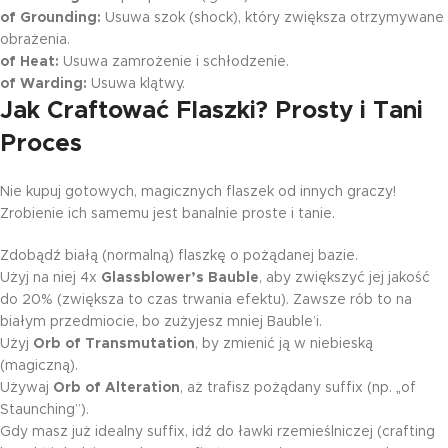
of Grounding:
Usuwa szok (shock), który zwiększa otrzymywane
obrażenia.
of Heat:
Usuwa zamrożenie i schłodzenie.
of Warding:
Usuwa klątwy.
Jak Craftować Flaszki? Prosty i Tani
Proces
Nie kupuj gotowych, magicznych flaszek od innych graczy!
Zrobienie ich samemu jest banalnie proste i tanie.
Zdobądź białą (normalną) flaszkę o pożądanej bazie.
Użyj na niej 4x
Glassblower’s Bauble
, aby zwiększyć jej jakość
do 20% (zwiększa to czas trwania efektu). Zawsze rób to na
białym przedmiocie, bo zużyjesz mniej Bauble’i.
Użyj
Orb of Transmutation
, by zmienić ją w niebieską
(magiczną).
Używaj
Orb of Alteration
, aż trafisz pożądany suffix (np. „of
Staunching”).
Gdy masz już idealny suffix, idź do ławki rzemieślniczej (crafting