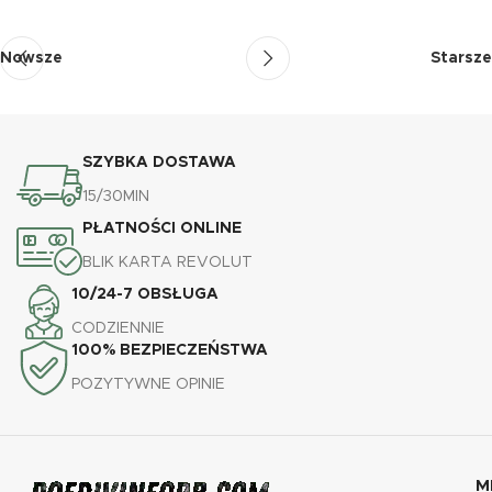
Nowsze
Starsze
SZYBKA DOSTAWA
15/30MIN
PŁATNOŚCI ONLINE
BLIK KARTA REVOLUT
10/24-7 OBSŁUGA
CODZIENNIE
100% BEZPIECZEŃSTWA
POZYTYWNE OPINIE
M