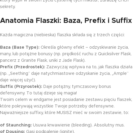
który wypił w swoim życiu cysternę tych mikstur, zdradzę Ci ich
sekrety.
Anatomia Flaszki: Baza, Prefix i Suffix
Każda magiczna (niebieska) flaszka składa się z trzech części:
Baza (Base Type):
Określa główny efekt – odzyskiwanie życia,
many, lub potężne bonusy (np. prędkość ruchu z Quicksilver Flask,
pancerz z Granite Flask, uniki z Jade Flask).
Prefix (Przedrostek):
Zazwyczaj wpływa na to, jak flaszka działa
(np. „Seething” daje natychmiastowe odzyskanie życia, „Ample”
daje więcej użyć).
Suffix (Przyrostek):
Daje potężny, tymczasowy bonus
defensywny. To tutaj dzieje się magia!
Twoim celem w endgame jest posiadanie zestawu pięciu flaszek,
które pokrywają wszystkie Twoje potrzeby defensywne.
Najważniejsze suffixy, które MUSISZ mieć w swoim zestawie, to:
of Staunching:
Usuwa krwawienie (bleeding). Absolutny mus.
of Dousing:
Gasi podpalenie (ignite).