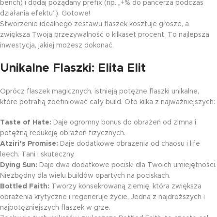
bench) i dodaj pożądany prefix (np. „+% do pancerza podczas
działania efektu”). Gotowe!
Stworzenie idealnego zestawu flaszek kosztuje grosze, a
zwiększa Twoją przeżywalność o kilkaset procent. To najlepsza
inwestycja, jakiej możesz dokonać.
Unikalne Flaszki: Elita Elit
Oprócz flaszek magicznych, istnieją potężne flaszki unikalne,
które potrafią zdefiniować cały build. Oto kilka z najważniejszych:
Taste of Hate:
Daje ogromny bonus do obrażeń od zimna i
potężną redukcję obrażeń fizycznych.
Atziri’s Promise:
Daje dodatkowe obrażenia od chaosu i life
leech. Tani i skuteczny.
Dying Sun:
Daje dwa dodatkowe pociski dla Twoich umiejętności.
Niezbędny dla wielu buildów opartych na pociskach.
Bottled Faith:
Tworzy konsekrowaną ziemię, która zwiększa
obrażenia krytyczne i regeneruje życie. Jedna z najdroższych i
najpotężniejszych flaszek w grze.