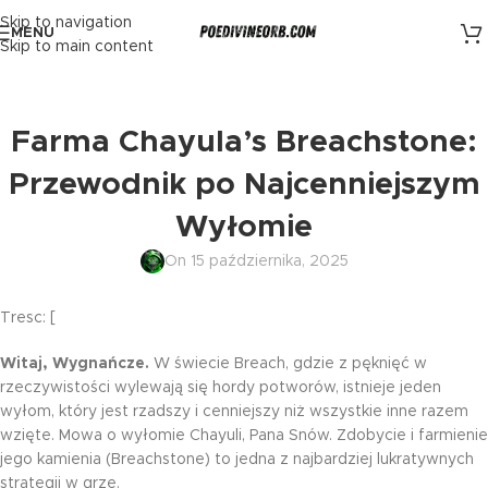
Skip to navigation
MENU
Skip to main content
Farma Chayula’s Breachstone:
Przewodnik po Najcenniejszym
Wyłomie
On 15 października, 2025
Tresc: [
Witaj, Wygnańcze.
W świecie Breach, gdzie z pęknięć w
rzeczywistości wylewają się hordy potworów, istnieje jeden
wyłom, który jest rzadszy i cenniejszy niż wszystkie inne razem
wzięte. Mowa o wyłomie Chayuli, Pana Snów. Zdobycie i farmienie
jego kamienia (Breachstone) to jedna z najbardziej lukratywnych
strategii w grze.