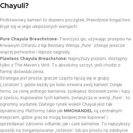
Chayuli?
Podstawowy kamień to dopiero początek. Prawdziwe bogactwo
kryje się w jego ulepszonych wersjach:
Pure Chayula Breachstone:
Tworzysz go, używając przepisu na
Krwawym Ołtarzu z ligi Bestiary. Wersja „Pure” oferuje jeszcze
więcej potworów i lepsze nagrody.
Flawless Chayula Breachstone:
Najwyższy poziom, dostępny
tylko z The Maven’s Writ. To absolutny szczyt, jeśli chodzi o
farmę doświadczenia.
Strategia jest prosta: gracze często łączą się w grupy
(„rotation”), gdzie każdy po kolei otwiera swój kamień. Dzięki
temu, za cenę jednego kamienia, zyskujesz doświadczenie i łupy
z sześciu. Kupowanie tych kamieni, zwłaszcza w wersji „Pure”, to
ogromny wydatek. Dlatego rynek wokół Chayuli jest tak
dynamiczny. Platformy takie jak
MMOHANDEL
są centralnym
miejscem, gdzie gracze mogą bezpiecznie kupować i
sprzedawać zarówno odłamki, jak i całe kamienie. To najszybszy
sposób na zorganizowanie „rotation” lub po prostu na zdobycie