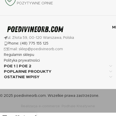
POZYTYWNE OPINIE
M
ul. Złota 59, 00-120 Warszawa, Polska
Phone: (48) 775 155 125
Email: sklep@poedivineorb.com
Regulamin sklepu
Polityka prywatności
POE 1 | POE 2
POPLARNE PRODUKTY
OSTATNIE WPISY
© 2025 poedivineorb.com. Wszelkie prawa zastrzeżone.
Realizacja e-commerce: Podhale Kreatywne