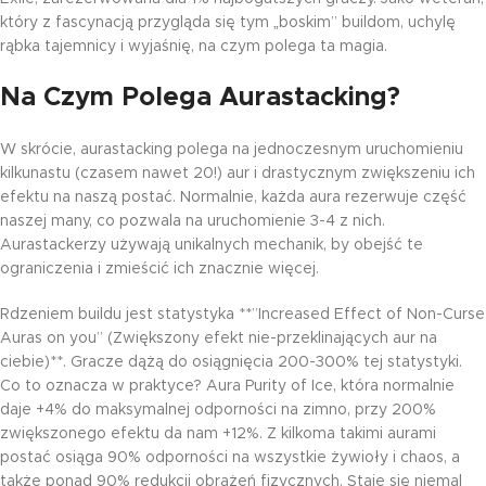
który z fascynacją przygląda się tym „boskim” buildom, uchylę
rąbka tajemnicy i wyjaśnię, na czym polega ta magia.
Na Czym Polega Aurastacking?
W skrócie, aurastacking polega na jednoczesnym uruchomieniu
kilkunastu (czasem nawet 20!) aur i drastycznym zwiększeniu ich
efektu na naszą postać. Normalnie, każda aura rezerwuje część
naszej many, co pozwala na uruchomienie 3-4 z nich.
Aurastackerzy używają unikalnych mechanik, by obejść te
ograniczenia i zmieścić ich znacznie więcej.
Rdzeniem buildu jest statystyka **”Increased Effect of Non-Curse
Auras on you” (Zwiększony efekt nie-przeklinających aur na
ciebie)**. Gracze dążą do osiągnięcia 200-300% tej statystyki.
Co to oznacza w praktyce? Aura Purity of Ice, która normalnie
daje +4% do maksymalnej odporności na zimno, przy 200%
zwiększonego efektu da nam +12%. Z kilkoma takimi aurami
postać osiąga 90% odporności na wszystkie żywioły i chaos, a
także ponad 90% redukcji obrażeń fizycznych. Staje się niemal