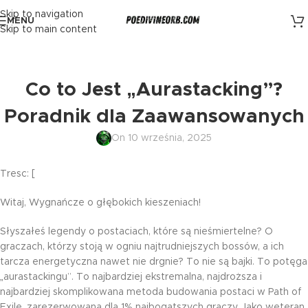
Skip to navigation
MENU
Skip to main content
Co to Jest „Aurastacking”?
Poradnik dla Zaawansowanych
On 10 września, 2025
Tresc: [
Witaj, Wygnańcze o głębokich kieszeniach!
Słyszałeś legendy o postaciach, które są nieśmiertelne? O
graczach, którzy stoją w ogniu najtrudniejszych bossów, a ich
tarcza energetyczna nawet nie drgnie? To nie są bajki. To potęga
„aurastackingu”. To najbardziej ekstremalna, najdroższa i
najbardziej skomplikowana metoda budowania postaci w Path of
Exile, zarezerwowana dla 1% najbogatszych graczy. Jako weteran,