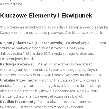
nieśmiertelna.
Kluczowe Elementy i Ekwipunek
Stworzenie aurastackera to jak składanie szwajcarskiego zegarka.
Każdy element musi idealnie pasować. Oto kluczowe składniki:
Klejnoty Klastrowe (Cluster Jewels):
To absolutny fundament.
Szukamy małych klejnotów klastrowych z pasywką
„Introspection”, która daje 10% zwiększonego efektu aur.
Potrzebujemy ich kilku.
Redukcja Rezerwacji Many:
Musimy zredukować koszt
rezerwacji aur do minimum. Używamy do tego specjalnych
klejnotów, pasywek w drzewku i modyfikatorów na ekwipunku.
Unikalne Przedmioty:
March of the Legion (buty, pozwalają
umieścić 4 aury, które rzucamy jak czar), Nebulis (broń, skaluje
obrażenia od zimna i błyskawic z odporności), Aegis Aurora
(tarcza, odnawia tarczę energetyczną przy bloku).
Rzadkie Przedmioty:
Reszta ekwipunku to customowo
tworzone, lustrzane przedmioty z modyfikatorami