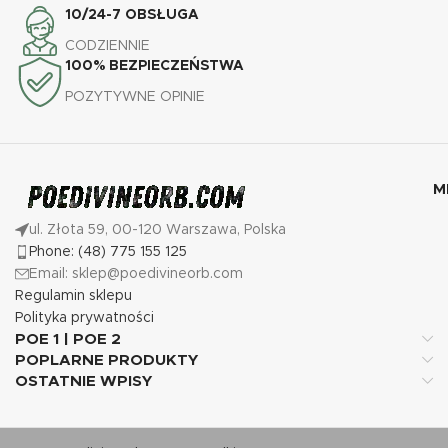
10/24-7 OBSŁUGA
CODZIENNIE
100% BEZPIECZEŃSTWA
POZYTYWNE OPINIE
M
ul. Złota 59, 00-120 Warszawa, Polska
Phone: (48) 775 155 125
Email: sklep@poedivineorb.com
Regulamin sklepu
Polityka prywatności
POE 1 | POE 2
POPLARNE PRODUKTY
OSTATNIE WPISY