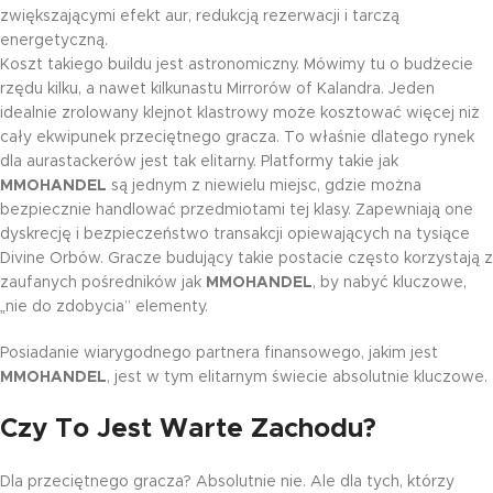
zwiększającymi efekt aur, redukcją rezerwacji i tarczą
energetyczną.
Koszt takiego buildu jest astronomiczny. Mówimy tu o budżecie
rzędu kilku, a nawet kilkunastu Mirrorów of Kalandra. Jeden
idealnie zrolowany klejnot klastrowy może kosztować więcej niż
cały ekwipunek przeciętnego gracza. To właśnie dlatego rynek
dla aurastackerów jest tak elitarny. Platformy takie jak
MMOHANDEL
są jednym z niewielu miejsc, gdzie można
bezpiecznie handlować przedmiotami tej klasy. Zapewniają one
dyskrecję i bezpieczeństwo transakcji opiewających na tysiące
Divine Orbów. Gracze budujący takie postacie często korzystają z
zaufanych pośredników jak
MMOHANDEL
, by nabyć kluczowe,
„nie do zdobycia” elementy.
Posiadanie wiarygodnego partnera finansowego, jakim jest
MMOHANDEL
, jest w tym elitarnym świecie absolutnie kluczowe.
Czy To Jest Warte Zachodu?
Dla przeciętnego gracza? Absolutnie nie. Ale dla tych, którzy