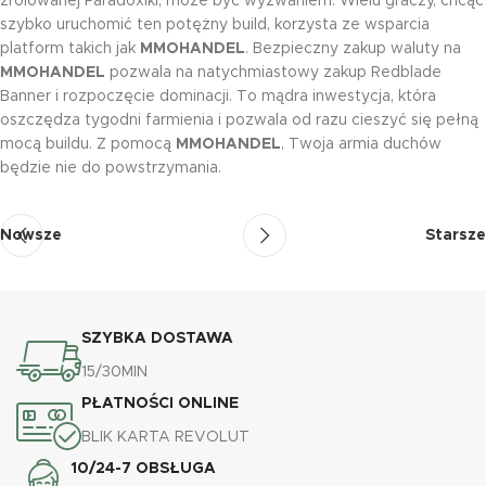
zrolowanej Paradoxiki, może być wyzwaniem. Wielu graczy, chcąc
szybko uruchomić ten potężny build, korzysta ze wsparcia
platform takich jak
MMOHANDEL
. Bezpieczny zakup waluty na
MMOHANDEL
pozwala na natychmiastowy zakup Redblade
Banner i rozpoczęcie dominacji. To mądra inwestycja, która
oszczędza tygodni farmienia i pozwala od razu cieszyć się pełną
mocą buildu. Z pomocą
MMOHANDEL
, Twoja armia duchów
będzie nie do powstrzymania.
Nowsze
Starsze
SZYBKA DOSTAWA
15/30MIN
PŁATNOŚCI ONLINE
BLIK KARTA REVOLUT
10/24-7 OBSŁUGA