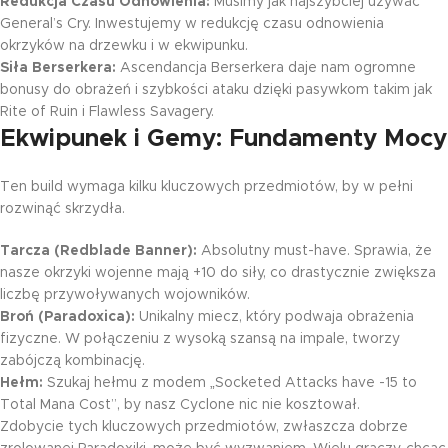
Redukcja Czasu Odnowienia:
Musimy jak najszybciej używać
General’s Cry. Inwestujemy w redukcję czasu odnowienia
okrzyków na drzewku i w ekwipunku.
Siła Berserkera:
Ascendancja Berserkera daje nam ogromne
bonusy do obrażeń i szybkości ataku dzięki pasywkom takim jak
Rite of Ruin i Flawless Savagery.
Ekwipunek i Gemy: Fundamenty Mocy
Ten build wymaga kilku kluczowych przedmiotów, by w pełni
rozwinąć skrzydła.
Tarcza (Redblade Banner):
Absolutny must-have. Sprawia, że
nasze okrzyki wojenne mają +10 do siły, co drastycznie zwiększa
liczbę przywoływanych wojowników.
Broń (Paradoxica):
Unikalny miecz, który podwaja obrażenia
fizyczne. W połączeniu z wysoką szansą na impale, tworzy
zabójczą kombinację.
Hełm:
Szukaj hełmu z modem „Socketed Attacks have -15 to
Total Mana Cost”, by nasz Cyclone nic nie kosztował.
Zdobycie tych kluczowych przedmiotów, zwłaszcza dobrze