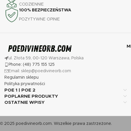
CODZIENNIE
100% BEZPIECZEŃSTWA
POZYTYWNE OPINIE
M
ul. Złota 59, 00-120 Warszawa, Polska
Phone: (48) 775 155 125
Email: sklep@poedivineorb.com
Regulamin sklepu
Polityka prywatności
POE 1 | POE 2
POPLARNE PRODUKTY
OSTATNIE WPISY
© 2025 poedivineorb.com. Wszelkie prawa zastrzeżone.