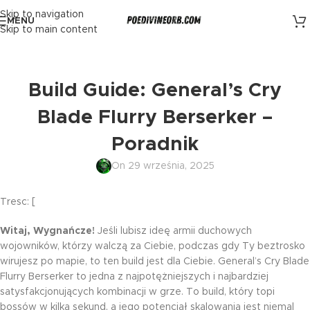
Skip to navigation
MENU
Skip to main content
Build Guide: General’s Cry
Blade Flurry Berserker –
Poradnik
On 29 września, 2025
Tresc: [
Witaj, Wygnańcze!
Jeśli lubisz ideę armii duchowych
wojowników, którzy walczą za Ciebie, podczas gdy Ty beztrosko
wirujesz po mapie, to ten build jest dla Ciebie. General’s Cry Blade
Flurry Berserker to jedna z najpotężniejszych i najbardziej
satysfakcjonujących kombinacji w grze. To build, który topi
bossów w kilka sekund, a jego potencjał skalowania jest niemal